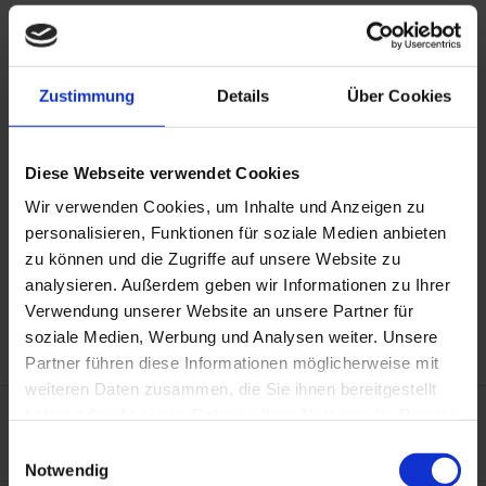
Abschlussprofil aus Hart-PVC in 32 mm
Bauhöhe
für vielseitigen Einsatz
Zustimmung
Details
Über Cookies
kombinierbar mit
Weich-PVC-Hohlkehlprofil
Diese Webseite verwendet Cookies
Wir verwenden Cookies, um Inhalte und Anzeigen zu
personalisieren, Funktionen für soziale Medien anbieten
zu können und die Zugriffe auf unsere Website zu
analysieren. Außerdem geben wir Informationen zu Ihrer
Verwendung unserer Website an unsere Partner für
soziale Medien, Werbung und Analysen weiter. Unsere
Partner führen diese Informationen möglicherweise mit
weiteren Daten zusammen, die Sie ihnen bereitgestellt
haben oder die sie im Rahmen Ihrer Nutzung der Dienste
Farben und Dekor
gesammelt haben. Sie geben Einwilligung zu unseren
Einwilligungsauswahl
Cookies, wenn Sie unsere Webseite weiterhin nutzen.
Notwendig
Artikel 20334