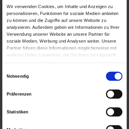
Verlegeanleitung TSL 55/7
Wir verwenden Cookies, um Inhalte und Anzeigen zu
PDF, 1.069 KB
personalisieren, Funktionen für soziale Medien anbieten
zu können und die Zugriffe auf unsere Website zu
Verlegeanleitung TSL 55/7 SK
analysieren. Außerdem geben wir Informationen zu Ihrer
PDF, 1.066 KB
Verwendung unserer Website an unsere Partner für
soziale Medien, Werbung und Analysen weiter. Unsere
Verlegeanleitung TSL 50 PP
Partner führen diese Informationen möglicherweise mit
PDF, 994 KB
weiteren Daten zusammen, die Sie ihnen bereitgestellt
haben oder die sie im Rahmen Ihrer Nutzung der Dienste
Verlegeanleitung TSL 55/9
gesammelt haben. Sie geben Einwilligung zu unseren
Einwilligungsauswahl
PDF, 914 KB
Cookies, wenn Sie unsere Webseite weiterhin nutzen.
Notwendig
Verlegeanleitung HKSL 2,5
PDF, 879 KB
Präferenzen
Verlegeanleitung HKSL 3
Statistiken
PDF, 876 KB
Verlegeanleitung HKP 16-50