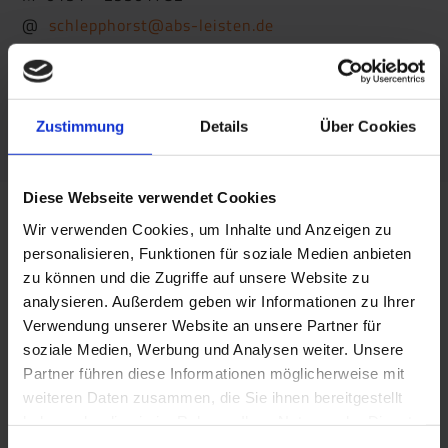
@
schlepphorst@abs-leisten.de
Zustimmung
Details
Über Cookies
Diese Webseite verwendet Cookies
Wir verwenden Cookies, um Inhalte und Anzeigen zu
personalisieren, Funktionen für soziale Medien anbieten
zu können und die Zugriffe auf unsere Website zu
Frank Schmidt
analysieren. Außerdem geben wir Informationen zu Ihrer
Verwendung unserer Website an unsere Partner für
Handelsvertretung BOLTA Fußbodenprofile
soziale Medien, Werbung und Analysen weiter. Unsere
Partner führen diese Informationen möglicherweise mit
Bornackerweg 9
weiteren Daten zusammen, die Sie ihnen bereitgestellt
35232 Dautphetal
haben oder die sie im Rahmen Ihrer Nutzung der Dienste
gesammelt haben. Sie geben Einwilligung zu unseren