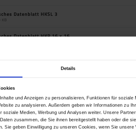
sches Datenblatt HKSL 3
9 KB
sches Datenblatt HKP 16 x 16
7 KB
sches Datenblatt HKP 20 x 20
9 KB
Details
sches Datenblatt HKP 25 x 25
9 KB
Cookies
nhalte und Anzeigen zu personalisieren, Funktionen für soziale
sches Datenblatt HKP 50 x 50
Website zu analysieren. Außerdem geben wir Informationen zu I
7 KB
r soziale Medien, Werbung und Analysen weiter. Unsere Partner
 Daten zusammen, die Sie ihnen bereitgestellt haben oder die s
sches Datenblatt WSL 50/15 Objekt SK
. Sie geben Einwilligung zu unseren Cookies, wenn Sie unsere 
9 KB