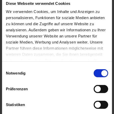
Diese Webseite verwendet Cookies
TK 45/42/3
Wir verwenden Cookies, um Inhalte und Anzeigen zu
personalisieren, Funktionen für soziale Medien anbieten
zu können und die Zugriffe auf unsere Website zu
analysieren. Außerdem geben wir Informationen zu Ihrer
Verwendung unserer Website an unsere Partner für
soziale Medien, Werbung und Analysen weiter. Unsere
Partner führen diese Informationen möglicherweise mit
weiteren Daten zusammen, die Sie ihnen bereitgestellt
haben oder die sie im Rahmen Ihrer Nutzung der Dienste
gesammelt haben. Sie geben Einwilligung zu unseren
Einwilligungsauswahl
Cookies, wenn Sie unsere Webseite weiterhin nutzen.
Notwendig
Präferenzen
TK 60/42
Statistiken