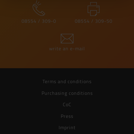
Installation instruction
PDF, 695 KB
08554 / 309-0
08554 / 309-50
Technical data sheet
PDF, 195 KB
write an e-mail
Manufacturer's declaration
PDF, 290 KB
SHI Product Passport
Terms and conditions
PDF, 4,41 MB
Purchasing conditions
CoC
Press
Imprint