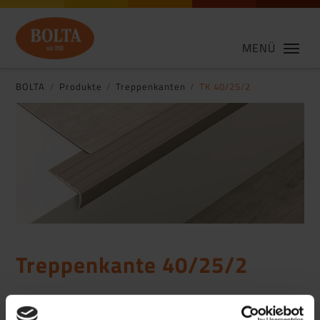
MENÜ
BOLTA
Produkte
Treppenkanten
TK 40/25/2
Treppenkante 40/25/2
Treppenkante aus Weich-PVC in 40 x 25 mm