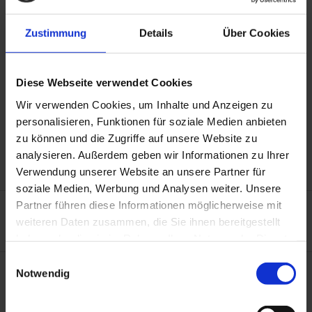
Bauhöhe
geriefte Oberfläche
Zustimmung
Details
Über Cookies
Diese Webseite verwendet Cookies
Wir verwenden Cookies, um Inhalte und Anzeigen zu
personalisieren, Funktionen für soziale Medien anbieten
zu können und die Zugriffe auf unsere Website zu
analysieren. Außerdem geben wir Informationen zu Ihrer
Verwendung unserer Website an unsere Partner für
soziale Medien, Werbung und Analysen weiter. Unsere
Partner führen diese Informationen möglicherweise mit
Farben und Dekor
weiteren Daten zusammen, die Sie ihnen bereitgestellt
haben oder die sie im Rahmen Ihrer Nutzung der Dienste
Artikel 13385
gesammelt haben. Sie geben Einwilligung zu unseren
Einwilligungsauswahl
Packungseinheit / Länge
Cookies, wenn Sie unsere Webseite weiterhin nutzen.
Notwendig
Downloads
20 Stk. à 2,5 m = 50 m