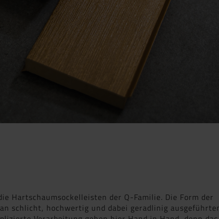
 die Hartschaumsockelleisten der Q-Familie. Die Form der
 an schlicht, hochwertig und dabei geradlinig ausgeführte
lizierte Verarbeitung gehen hier Hand in Hand, denn das