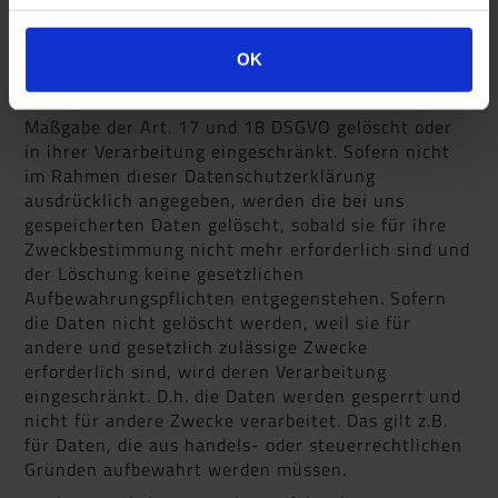
OK
Löschung von Daten
Die von uns verarbeiteten Daten werden nach
Maßgabe der Art. 17 und 18 DSGVO gelöscht oder
in ihrer Verarbeitung eingeschränkt. Sofern nicht
im Rahmen dieser Datenschutzerklärung
ausdrücklich angegeben, werden die bei uns
gespeicherten Daten gelöscht, sobald sie für ihre
Zweckbestimmung nicht mehr erforderlich sind und
der Löschung keine gesetzlichen
Aufbewahrungspflichten entgegenstehen. Sofern
die Daten nicht gelöscht werden, weil sie für
andere und gesetzlich zulässige Zwecke
erforderlich sind, wird deren Verarbeitung
eingeschränkt. D.h. die Daten werden gesperrt und
nicht für andere Zwecke verarbeitet. Das gilt z.B.
für Daten, die aus handels- oder steuerrechtlichen
Gründen aufbewahrt werden müssen.