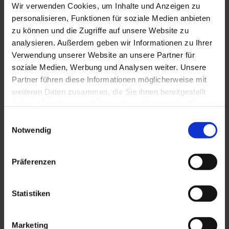
Wir verwenden Cookies, um Inhalte und Anzeigen zu
personalisieren, Funktionen für soziale Medien anbieten
zu können und die Zugriffe auf unsere Website zu
analysieren. Außerdem geben wir Informationen zu Ihrer
Verwendung unserer Website an unsere Partner für
soziale Medien, Werbung und Analysen weiter. Unsere
Partner führen diese Informationen möglicherweise mit
weiteren Daten zusammen, die Sie ihnen bereitgestellt
haben oder die sie im Rahmen Ihrer Nutzung der Dienste
HKSL 2,5
gesammelt haben. Sie geben Einwilligung zu unseren
Einwilligungsauswahl
Cookies, wenn Sie unsere Webseite weiterhin nutzen.
Notwendig
Präferenzen
Statistiken
Marketing