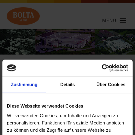
MENÜ
BOLTA - die starke Marke
Zustimmung
Details
Über Cookies
im Markt
Diese Webseite verwendet Cookies
Seit 1958 werden in Schönberg BOLTA-
Extrusionsprofile produziert. Und seit nunmehr
Wir verwenden Cookies, um Inhalte und Anzeigen zu
über fünfundsechzig Jahren steht der Standort für
personalisieren, Funktionen für soziale Medien anbieten
Qualität, Kontinuität und Flexibilität in der
zu können und die Zugriffe auf unsere Website zu
Extrusion von Kunststoffen „Made in Germany“.