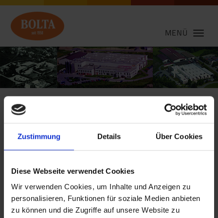
MENÜ
BOLTA - die starke Marke
Zustimmung
Details
Über Cookies
im Markt
Diese Webseite verwendet Cookies
Seit 1958 werden in Schönberg BOLTA-
Extrusionsprofile produziert. Und seit nunmehr
Wir verwenden Cookies, um Inhalte und Anzeigen zu
über fünfundsechzig Jahren steht der Standort für
personalisieren, Funktionen für soziale Medien anbieten
Qualität, Kontinuität und Flexibilität in der
zu können und die Zugriffe auf unsere Website zu
Extrusion von Kunststoffen „Made in Germany“.