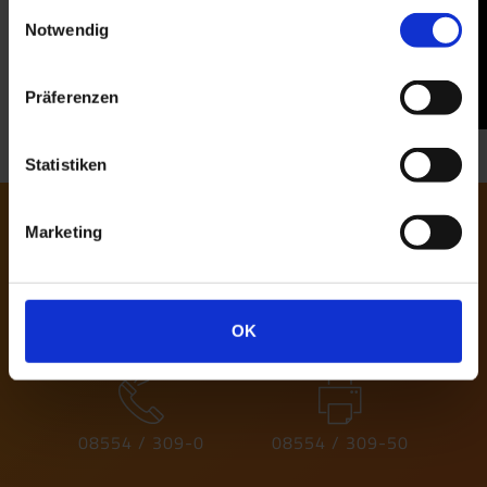
gesammelt haben. Sie geben Einwilligung zu unseren
Einwilligungsauswahl
Cookies, wenn Sie unsere Webseite weiterhin nutzen.
Notwendig
Präferenzen
Statistiken
Sollten Sie Fragen zu einem unser
Marketing
Produkte haben, stehen wir Ihnen
gerne zur Verfügung.
OK
08554 / 309-0
08554 / 309-50