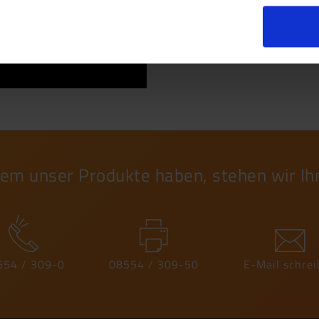
inem unser Produkte haben, stehen wir Ih
554 / 309-0
08554 / 309-50
E-Mail schre