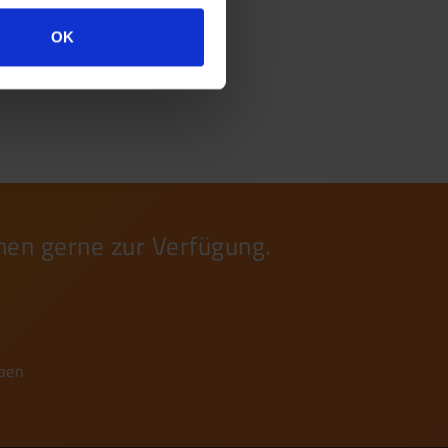
OK
nen gerne zur Verfügung.
iben