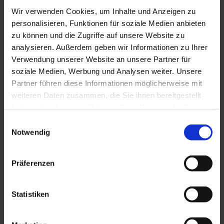
Verlegeanleitung TSL 55/7
Wir verwenden Cookies, um Inhalte und Anzeigen zu
PDF, 1.069 KB
personalisieren, Funktionen für soziale Medien anbieten
zu können und die Zugriffe auf unsere Website zu
Verlegeanleitung TSL 55/7 SK
analysieren. Außerdem geben wir Informationen zu Ihrer
PDF, 1.066 KB
Verwendung unserer Website an unsere Partner für
soziale Medien, Werbung und Analysen weiter. Unsere
Verlegeanleitung TSL 50 PP
Partner führen diese Informationen möglicherweise mit
PDF, 994 KB
weiteren Daten zusammen, die Sie ihnen bereitgestellt
haben oder die sie im Rahmen Ihrer Nutzung der Dienste
Verlegeanleitung TSL 55/9
gesammelt haben. Sie geben Einwilligung zu unseren
Einwilligungsauswahl
PDF, 914 KB
Cookies, wenn Sie unsere Webseite weiterhin nutzen.
Notwendig
Verlegeanleitung HKSL 2,5
PDF, 879 KB
Präferenzen
Verlegeanleitung HKSL 3
Statistiken
PDF, 876 KB
Verlegeanleitung HKP 16-50