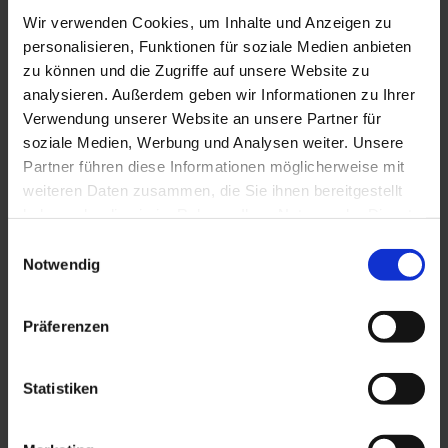
Verlegeanleitung TSL 55/7
Wir verwenden Cookies, um Inhalte und Anzeigen zu
PDF, 1.069 KB
personalisieren, Funktionen für soziale Medien anbieten
zu können und die Zugriffe auf unsere Website zu
Verlegeanleitung TSL 55/7 SK
analysieren. Außerdem geben wir Informationen zu Ihrer
PDF, 1.066 KB
Verwendung unserer Website an unsere Partner für
soziale Medien, Werbung und Analysen weiter. Unsere
Verlegeanleitung TSL 50 PP
Partner führen diese Informationen möglicherweise mit
PDF, 994 KB
weiteren Daten zusammen, die Sie ihnen bereitgestellt
haben oder die sie im Rahmen Ihrer Nutzung der Dienste
Verlegeanleitung TSL 55/9
gesammelt haben. Sie geben Einwilligung zu unseren
Einwilligungsauswahl
PDF, 914 KB
Cookies, wenn Sie unsere Webseite weiterhin nutzen.
Notwendig
Verlegeanleitung HKSL 2,5
PDF, 879 KB
Präferenzen
Verlegeanleitung HKSL 3
Statistiken
PDF, 876 KB
Verlegeanleitung HKP 16-50