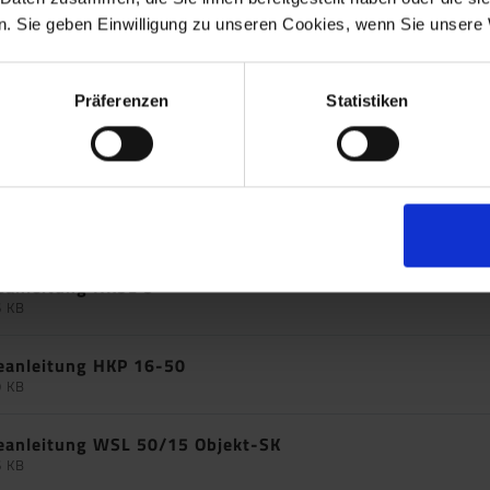
. Sie geben Einwilligung zu unseren Cookies, wenn Sie unsere 
eanleitung TSL 50 PP
4 KB
Präferenzen
Statistiken
eanleitung TSL 55/9
4 KB
eanleitung HKSL 2,5
9 KB
eanleitung HKSL 3
6 KB
eanleitung HKP 16-50
9 KB
eanleitung WSL 50/15 Objekt-SK
6 KB