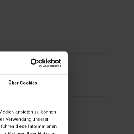
Über Cookies
 Medien anbieten zu können
hrer Verwendung unserer
 führen diese Informationen
ie im Rahmen Ihrer Nutzung