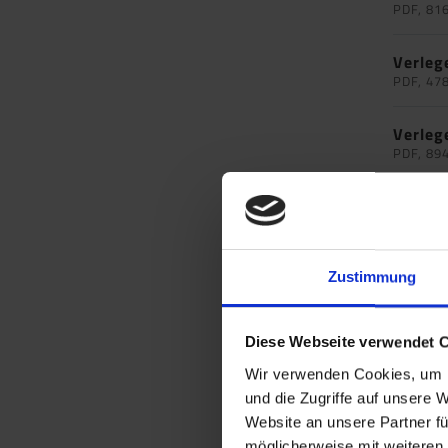
PDF, 81
Verleg
PDF, 47
Verleg
PDF, 89
Verleg
PDF, 81
Verleg
Zustimmung
PDF, 81
Diese Webseite verwendet 
Verleg
PDF, 1.0
Wir verwenden Cookies, um I
und die Zugriffe auf unsere 
Verleg
Website an unsere Partner fü
PDF, 1.0
möglicherweise mit weiteren