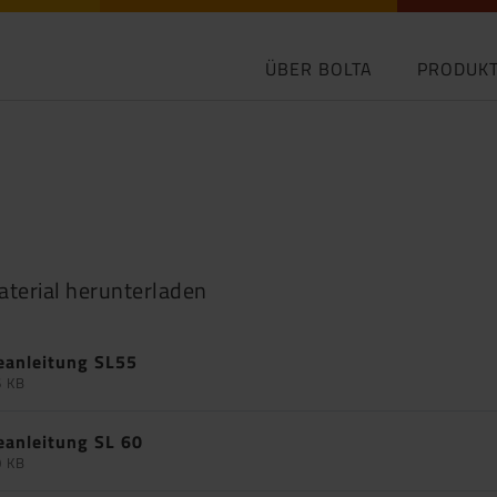
ÜBER BOLTA
PRODUK
aterial herunterladen
eanleitung SL55
6 KB
eanleitung SL 60
0 KB