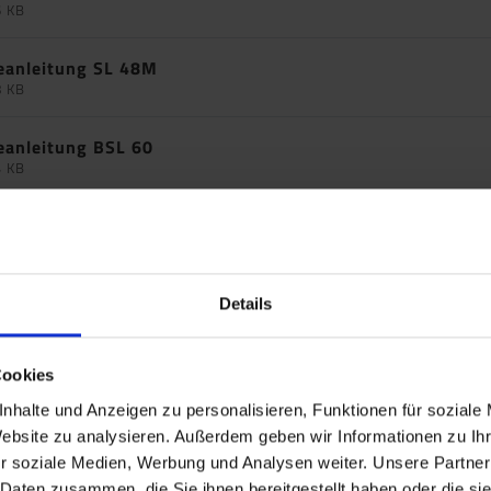
6 KB
eanleitung SL 48M
8 KB
eanleitung BSL 60
4 KB
eanleitung TSL 55/6
9 KB
eanleitung TSL 55/6 SK
Details
7 KB
Cookies
eanleitung TSL 55/7
69 KB
nhalte und Anzeigen zu personalisieren, Funktionen für soziale
Website zu analysieren. Außerdem geben wir Informationen zu I
eanleitung TSL 55/7 SK
r soziale Medien, Werbung und Analysen weiter. Unsere Partner
66 KB
 Daten zusammen, die Sie ihnen bereitgestellt haben oder die s