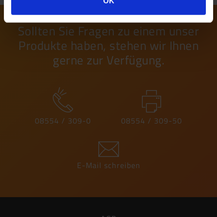
OK
Sollten Sie Fragen zu einem unser
Produkte haben, stehen wir Ihnen
gerne zur Verfügung.
08554 / 309-0
08554 / 309-50
E-Mail schreiben