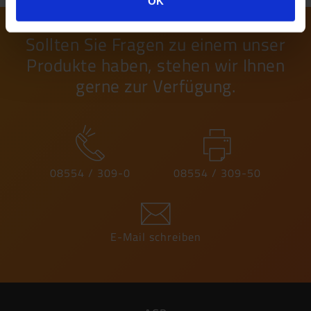
OK
Sollten Sie Fragen zu einem unser
Produkte haben, stehen wir Ihnen
gerne zur Verfügung.
08554 / 309-0
08554 / 309-50
E-Mail schreiben