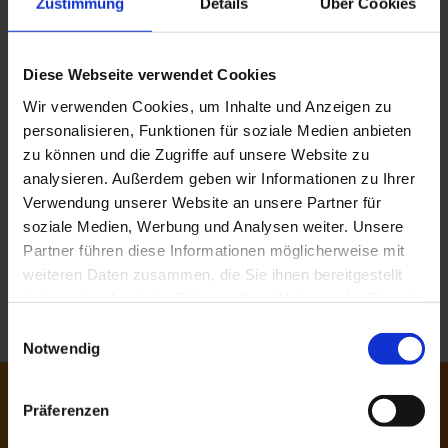
Zustimmung
Details
Über Cookies
PDF, 5.48 MB
Bedienungsanleitung BOLTA-Heißklebepistole DE
Diese Webseite verwendet Cookies
PDF, 84 KB
Wir verwenden Cookies, um Inhalte und Anzeigen zu
personalisieren, Funktionen für soziale Medien anbieten
SHI-Produktpass Q-Serie
PDF, 4,6 MB
zu können und die Zugriffe auf unsere Website zu
analysieren. Außerdem geben wir Informationen zu Ihrer
Verwendung unserer Website an unsere Partner für
SHI-Produktpass SL-Serie
PDF, 4,44 MB
soziale Medien, Werbung und Analysen weiter. Unsere
Partner führen diese Informationen möglicherweise mit
weiteren Daten zusammen, die Sie ihnen bereitgestellt
Umweltproduktdeklaration EPD
PDF, 2,37 MB
haben oder die sie im Rahmen Ihrer Nutzung der Dienste
gesammelt haben. Sie geben Einwilligung zu unseren
Einwilligungsauswahl
Cookies, wenn Sie unsere Webseite weiterhin nutzen.
Notwendig
Sollten Sie Fragen zu einem unser
Präferenzen
Produkte haben, stehen wir Ihnen