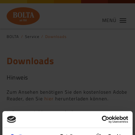
MENÜ
BOLTA
Service
Downloads
Downloads
Hinweis
Zum Ansehen benötigen Sie den kostenlosen Adobe
Reader, den Sie
hier
herunterladen können.
Infomaterial herunterladen
Produktkatalog 2026 DE