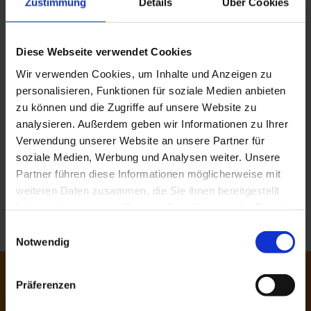
Zustimmung
Details
Über Cookies
PDF, 5.48 MB
Bedienungsanleitung BOLTA-Heißklebepistole DE
Diese Webseite verwendet Cookies
PDF, 84 KB
Wir verwenden Cookies, um Inhalte und Anzeigen zu
personalisieren, Funktionen für soziale Medien anbieten
SHI-Produktpass Q-Serie
PDF, 4,6 MB
zu können und die Zugriffe auf unsere Website zu
analysieren. Außerdem geben wir Informationen zu Ihrer
Verwendung unserer Website an unsere Partner für
SHI-Produktpass SL-Serie
PDF, 4,44 MB
soziale Medien, Werbung und Analysen weiter. Unsere
Partner führen diese Informationen möglicherweise mit
weiteren Daten zusammen, die Sie ihnen bereitgestellt
Umweltproduktdeklaration EPD
PDF, 2,37 MB
haben oder die sie im Rahmen Ihrer Nutzung der Dienste
gesammelt haben. Sie geben Einwilligung zu unseren
Einwilligungsauswahl
Cookies, wenn Sie unsere Webseite weiterhin nutzen.
Notwendig
Sollten Sie Fragen zu einem unser
Präferenzen
Produkte haben, stehen wir Ihnen