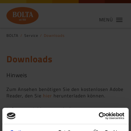
MENÜ
BOLTA
Service
Downloads
Downloads
Hinweis
Zum Ansehen benötigen Sie den kostenlosen Adobe
Reader, den Sie
hier
herunterladen können.
Infomaterial herunterladen
Produktkatalog 2026 DE