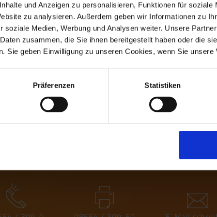
nhalte und Anzeigen zu personalisieren, Funktionen für soziale
oduktpass Q-Serie
Website zu analysieren. Außerdem geben wir Informationen zu I
6 MB
r soziale Medien, Werbung und Analysen weiter. Unsere Partner
 Daten zusammen, die Sie ihnen bereitgestellt haben oder die s
oduktpass SL-Serie
. Sie geben Einwilligung zu unseren Cookies, wenn Sie unsere 
44 MB
produktdeklaration EPD
Präferenzen
Statistiken
37 MB
inem unser Produkte haben, stehen wir Ih
554 / 309-0
08554 / 309-50
E-Mail schre