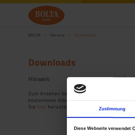
BOLTA
Service
Downloads
Downloads
Hinweis
Infom
Zum Ansehen benötigen Sie den
Produk
kostenlosen Adobe Reader, den
PDF, 5.
Sie
hier
herunterladen können.
Zustimmung
Bedien
PDF, 84
Diese Webseite verwendet 