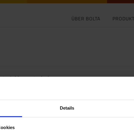
ÜBER BOLTA
PRODUK
aterial herunterladen
tkatalog 2026 DE
48 MB
Details
ungsanleitung BOLTA-Heißklebepistole DE
 KB
Cookies