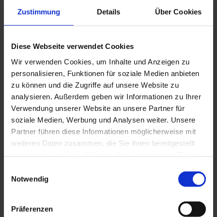
Zustimmung
Details
Über Cookies
Diese Webseite verwendet Cookies
Wir verwenden Cookies, um Inhalte und Anzeigen zu
personalisieren, Funktionen für soziale Medien anbieten
zu können und die Zugriffe auf unsere Website zu
WSL 50/15
analysieren. Außerdem geben wir Informationen zu Ihrer
Verwendung unserer Website an unsere Partner für
soziale Medien, Werbung und Analysen weiter. Unsere
Partner führen diese Informationen möglicherweise mit
weiteren Daten zusammen, die Sie ihnen bereitgestellt
haben oder die sie im Rahmen Ihrer Nutzung der Dienste
gesammelt haben. Sie geben Einwilligung zu unseren
Einwilligungsauswahl
Cookies, wenn Sie unsere Webseite weiterhin nutzen.
Notwendig
Präferenzen