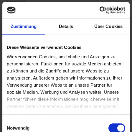
erzielen.
Die Ausbildung der Innen- und Außenecken kann
bei den Profilen endlos von der Rolle erfolgen.
Wählen Sie aus unserer umfangreichen
Zustimmung
Details
Über Cookies
Farbpalette die passende Farbe für Ihr Objekt.
Diese Webseite verwendet Cookies
Wir verwenden Cookies, um Inhalte und Anzeigen zu
Produktübersicht
personalisieren, Funktionen für soziale Medien anbieten
zu können und die Zugriffe auf unsere Website zu
analysieren. Außerdem geben wir Informationen zu Ihrer
Verwendung unserer Website an unsere Partner für
WSL 50/15 Objekt-SK
soziale Medien, Werbung und Analysen weiter. Unsere
Partner führen diese Informationen möglicherweise mit
weiteren Daten zusammen, die Sie ihnen bereitgestellt
haben oder die sie im Rahmen Ihrer Nutzung der Dienste
WSL 50/15
gesammelt haben. Sie geben Einwilligung zu unseren
Einwilligungsauswahl
Cookies, wenn Sie unsere Webseite weiterhin nutzen.
Notwendig