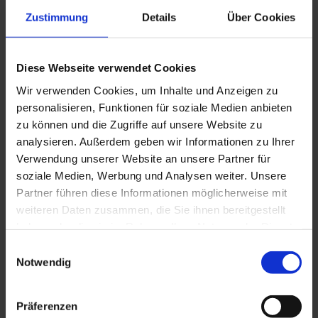
Zustimmung
Details
Über Cookies
Diese Webseite verwendet Cookies
Wir verwenden Cookies, um Inhalte und Anzeigen zu
personalisieren, Funktionen für soziale Medien anbieten
zu können und die Zugriffe auf unsere Website zu
WSL 50/15
analysieren. Außerdem geben wir Informationen zu Ihrer
Verwendung unserer Website an unsere Partner für
soziale Medien, Werbung und Analysen weiter. Unsere
Partner führen diese Informationen möglicherweise mit
weiteren Daten zusammen, die Sie ihnen bereitgestellt
haben oder die sie im Rahmen Ihrer Nutzung der Dienste
gesammelt haben. Sie geben Einwilligung zu unseren
Einwilligungsauswahl
Cookies, wenn Sie unsere Webseite weiterhin nutzen.
Notwendig
Präferenzen