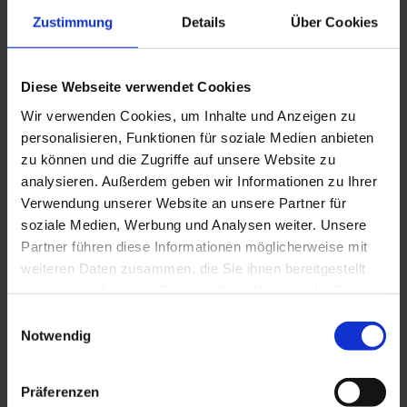
Zustimmung
Details
Über Cookies
Diese Webseite verwendet Cookies
Wir verwenden Cookies, um Inhalte und Anzeigen zu
personalisieren, Funktionen für soziale Medien anbieten
zu können und die Zugriffe auf unsere Website zu
WSL 50/15
analysieren. Außerdem geben wir Informationen zu Ihrer
Verwendung unserer Website an unsere Partner für
soziale Medien, Werbung und Analysen weiter. Unsere
Partner führen diese Informationen möglicherweise mit
weiteren Daten zusammen, die Sie ihnen bereitgestellt
haben oder die sie im Rahmen Ihrer Nutzung der Dienste
gesammelt haben. Sie geben Einwilligung zu unseren
Einwilligungsauswahl
Cookies, wenn Sie unsere Webseite weiterhin nutzen.
Notwendig
Präferenzen