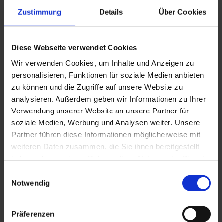
Zustimmung
Details
Über Cookies
Diese Webseite verwendet Cookies
Wir verwenden Cookies, um Inhalte und Anzeigen zu
personalisieren, Funktionen für soziale Medien anbieten
zu können und die Zugriffe auf unsere Website zu
WSL 50/15
analysieren. Außerdem geben wir Informationen zu Ihrer
Verwendung unserer Website an unsere Partner für
soziale Medien, Werbung und Analysen weiter. Unsere
Partner führen diese Informationen möglicherweise mit
weiteren Daten zusammen, die Sie ihnen bereitgestellt
haben oder die sie im Rahmen Ihrer Nutzung der Dienste
gesammelt haben. Sie geben Einwilligung zu unseren
Einwilligungsauswahl
Cookies, wenn Sie unsere Webseite weiterhin nutzen.
Notwendig
Präferenzen