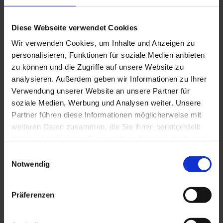
Diese Webseite verwendet Cookies
Wir verwenden Cookies, um Inhalte und Anzeigen zu
TK 45/42/3
personalisieren, Funktionen für soziale Medien anbieten
zu können und die Zugriffe auf unsere Website zu
analysieren. Außerdem geben wir Informationen zu Ihrer
Verwendung unserer Website an unsere Partner für
soziale Medien, Werbung und Analysen weiter. Unsere
Partner führen diese Informationen möglicherweise mit
weiteren Daten zusammen, die Sie ihnen bereitgestellt
haben oder die sie im Rahmen Ihrer Nutzung der Dienste
gesammelt haben. Sie geben Einwilligung zu unseren
Einwilligungsauswahl
Cookies, wenn Sie unsere Webseite weiterhin nutzen.
Notwendig
Präferenzen