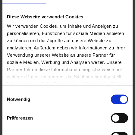
Diese Webseite verwendet Cookies
Wir verwenden Cookies, um Inhalte und Anzeigen zu
TK 45/42/3
personalisieren, Funktionen für soziale Medien anbieten
zu können und die Zugriffe auf unsere Website zu
analysieren. Außerdem geben wir Informationen zu Ihrer
Verwendung unserer Website an unsere Partner für
soziale Medien, Werbung und Analysen weiter. Unsere
Partner führen diese Informationen möglicherweise mit
weiteren Daten zusammen, die Sie ihnen bereitgestellt
haben oder die sie im Rahmen Ihrer Nutzung der Dienste
gesammelt haben. Sie geben Einwilligung zu unseren
Einwilligungsauswahl
Cookies, wenn Sie unsere Webseite weiterhin nutzen.
Notwendig
Präferenzen