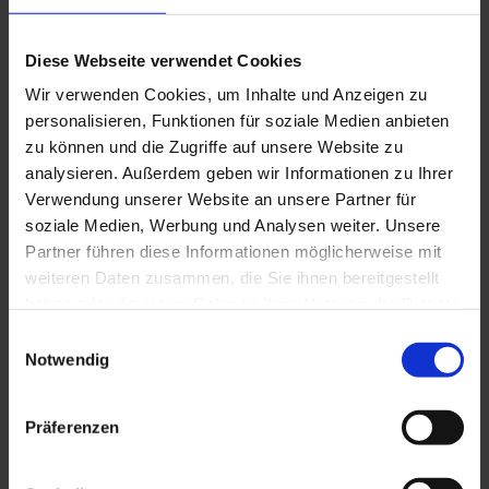
Diese Webseite verwendet Cookies
Wir verwenden Cookies, um Inhalte und Anzeigen zu
TK 45/42/3
personalisieren, Funktionen für soziale Medien anbieten
zu können und die Zugriffe auf unsere Website zu
analysieren. Außerdem geben wir Informationen zu Ihrer
Verwendung unserer Website an unsere Partner für
soziale Medien, Werbung und Analysen weiter. Unsere
Partner führen diese Informationen möglicherweise mit
weiteren Daten zusammen, die Sie ihnen bereitgestellt
haben oder die sie im Rahmen Ihrer Nutzung der Dienste
gesammelt haben. Sie geben Einwilligung zu unseren
Einwilligungsauswahl
Cookies, wenn Sie unsere Webseite weiterhin nutzen.
Notwendig
Präferenzen