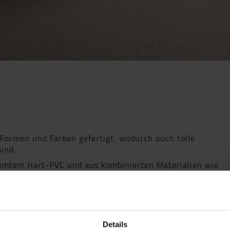
 Formen und Farben gefertigt, wodurch auch tolle
ind.
umtem Hart-PVC und aus kombinierten Materialien wie
igenschaften. Es gibt selbstklebende Ausführungen,
lorfreie Profil kann mit einer einfachen Leistenschere
umfangreiches Zubehörpaket die Montage.
Details