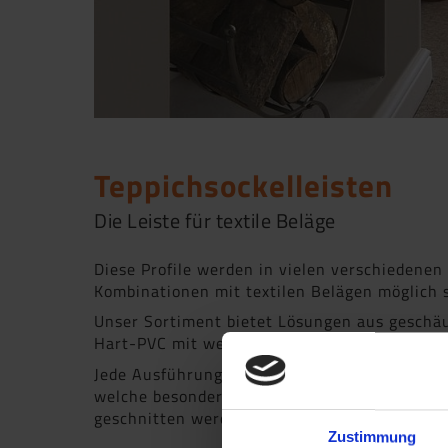
Teppichsockelleisten
Die Leiste für textile Beläge
Diese Profile werden in vielen verschiedenen
Kombinationen mit textilen Belägen möglich s
Unser Sortiment bietet Lösungen aus geschä
Hart-PVC mit weichem Dach.
Jede Ausführung bietet eigene funktionelle E
welche besonders objektgeeignet sind. Das ch
geschnitten werden. Zudem erleichtert ein 
Zustimmung