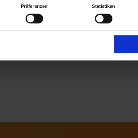
Präferenzen
Statistiken
aterial herunterladen
101
0107
0111
eanleitung
81 KB
enlose Möglichkeiten
tdatenblatt
9