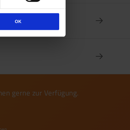
OK
nen gerne zur Verfügung.
iben