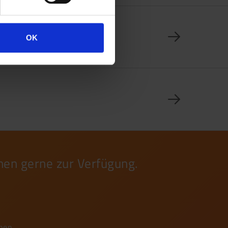
OK
nen gerne zur Verfügung.
iben