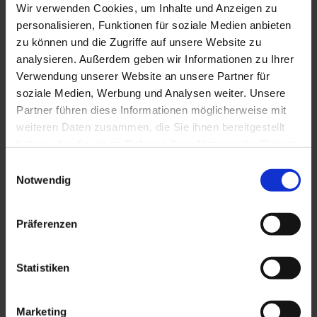
Wir verwenden Cookies, um Inhalte und Anzeigen zu
personalisieren, Funktionen für soziale Medien anbieten
zu können und die Zugriffe auf unsere Website zu
analysieren. Außerdem geben wir Informationen zu Ihrer
Verwendung unserer Website an unsere Partner für
soziale Medien, Werbung und Analysen weiter. Unsere
Partner führen diese Informationen möglicherweise mit
weiteren Daten zusammen, die Sie ihnen bereitgestellt
haben oder die sie im Rahmen Ihrer Nutzung der Dienste
HKSL 2,5
gesammelt haben. Sie geben Einwilligung zu unseren
Einwilligungsauswahl
Cookies, wenn Sie unsere Webseite weiterhin nutzen.
Notwendig
Präferenzen
Statistiken
Marketing