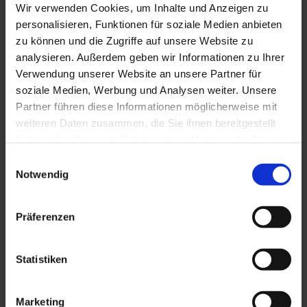
Wir verwenden Cookies, um Inhalte und Anzeigen zu
personalisieren, Funktionen für soziale Medien anbieten
zu können und die Zugriffe auf unsere Website zu
analysieren. Außerdem geben wir Informationen zu Ihrer
Verwendung unserer Website an unsere Partner für
soziale Medien, Werbung und Analysen weiter. Unsere
Partner führen diese Informationen möglicherweise mit
weiteren Daten zusammen, die Sie ihnen bereitgestellt
haben oder die sie im Rahmen Ihrer Nutzung der Dienste
HKSL 2,5
gesammelt haben. Sie geben Einwilligung zu unseren
Einwilligungsauswahl
Cookies, wenn Sie unsere Webseite weiterhin nutzen.
Notwendig
Präferenzen
Statistiken
Marketing