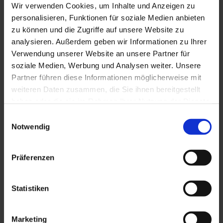
Wir verwenden Cookies, um Inhalte und Anzeigen zu
personalisieren, Funktionen für soziale Medien anbieten
zu können und die Zugriffe auf unsere Website zu
analysieren. Außerdem geben wir Informationen zu Ihrer
Verwendung unserer Website an unsere Partner für
soziale Medien, Werbung und Analysen weiter. Unsere
Partner führen diese Informationen möglicherweise mit
weiteren Daten zusammen, die Sie ihnen bereitgestellt
haben oder die sie im Rahmen Ihrer Nutzung der Dienste
HKSL 2,5
gesammelt haben. Sie geben Einwilligung zu unseren
Einwilligungsauswahl
Cookies, wenn Sie unsere Webseite weiterhin nutzen.
Notwendig
Präferenzen
Statistiken
Marketing