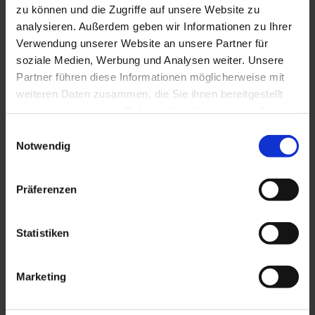
zu können und die Zugriffe auf unsere Website zu
analysieren. Außerdem geben wir Informationen zu Ihrer
SL 55
Verwendung unserer Website an unsere Partner für
soziale Medien, Werbung und Analysen weiter. Unsere
Partner führen diese Informationen möglicherweise mit
weiteren Daten zusammen, die Sie ihnen bereitgestellt
haben oder die sie im Rahmen Ihrer Nutzung der Dienste
gesammelt haben. Sie geben Einwilligung zu unseren
Einwilligungsauswahl
Cookies, wenn Sie unsere Webseite weiterhin nutzen.
Notwendig
Präferenzen
Statistiken
Marketing
PSL 58