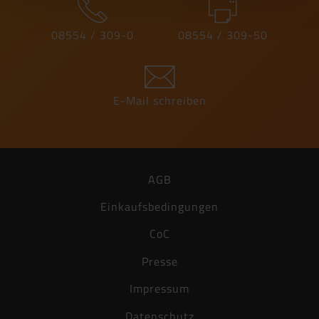
PDF, 848 KB
08554 / 309-0
08554 / 309-50
Ausschreibungstext
Word, 15 KB
Technisches Datenblatt
E-Mail schreiben
PDF, 165 KB
Herstellererklärung
PDF, 239 KB
AGB
Einkaufsbedingungen
CoC
Presse
Impressum
Datenschutz