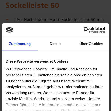
Sockelleiste 60
PVC Hartschaum-Multi-Sockelleiste in 60 mm
Bauhöhe
zum Einkleben von Bodenbelagsstreifen
feuchtigkeitsunempfindlich und formstabil
Zustimmung
Details
Über Cookies
flexible Weichlippe am Bodenanschluss
Diese Webseite verwendet Cookies
Wir verwenden Cookies, um Inhalte und Anzeigen zu
personalisieren, Funktionen für soziale Medien anbieten
zu können und die Zugriffe auf unsere Website zu
analysieren. Außerdem geben wir Informationen zu Ihrer
Verwendung unserer Website an unsere Partner für
soziale Medien, Werbung und Analysen weiter. Unsere
Partner führen diese Informationen möglicherweise mit
weiteren Daten zusammen, die Sie ihnen bereitgestellt