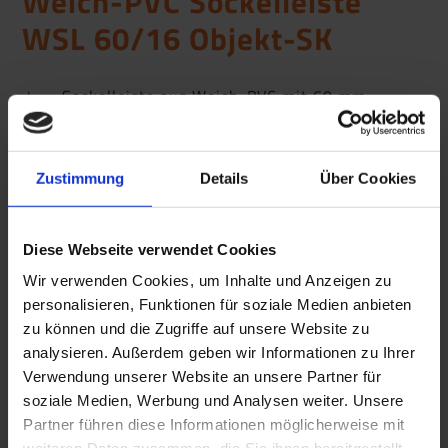
Weich-PVC Sockelleiste
WSL 60/16 Objekt-SK
Sockelleiste aus Weich-PVC mit 60 mm
Wandabdeckung
Rückseite bereits selbstklebend mit
hochwertigem Acrylatband ausgestattet
Zustimmung
Details
Über Cookies
REACH konform
Diese Webseite verwendet Cookies
Wir verwenden Cookies, um Inhalte und Anzeigen zu
personalisieren, Funktionen für soziale Medien anbieten
zu können und die Zugriffe auf unsere Website zu
analysieren. Außerdem geben wir Informationen zu Ihrer
Verwendung unserer Website an unsere Partner für
soziale Medien, Werbung und Analysen weiter. Unsere
Partner führen diese Informationen möglicherweise mit