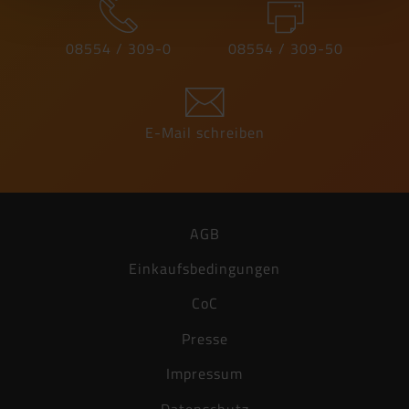
PDF, 584 KB
08554 / 309-0
08554 / 309-50
Ausschreibungstext
Word, 15 KB
Technisches Datenblatt
E-Mail schreiben
PDF, 166 KB
Herstellererklärung
PDF, 236 KB
AGB
Einkaufsbedingungen
CoC
Presse
Impressum
Datenschutz