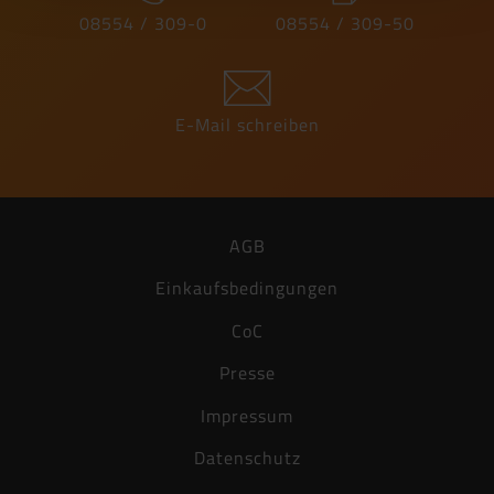
Erhältliche Farben
08554 / 309-0
08554 / 309-50
Herstellererklärung
PDF, 227 KB
weiß
0101
grau
0107
0101
0107
0111
E-Mail schreiben
schwarz
0111
AGB
Einkaufsbedingungen
CoC
Presse
Impressum
Datenschutz