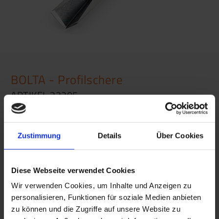
BOLTA - Profilschere
ARTIKEL 22205
Leistenschere mit Hebelübersetzung
und 90 Grad Anschlag
Zustimmung
Details
Über Cookies
Diese Webseite verwendet Cookies
Wir verwenden Cookies, um Inhalte und Anzeigen zu
personalisieren, Funktionen für soziale Medien anbieten
zu können und die Zugriffe auf unsere Website zu