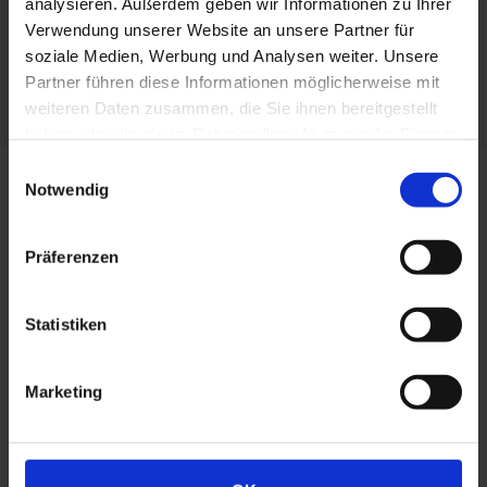
analysieren. Außerdem geben wir Informationen zu Ihrer
Verwendung unserer Website an unsere Partner für
soziale Medien, Werbung und Analysen weiter. Unsere
Partner führen diese Informationen möglicherweise mit
weiteren Daten zusammen, die Sie ihnen bereitgestellt
haben oder die sie im Rahmen Ihrer Nutzung der Dienste
gesammelt haben. Sie geben Einwilligung zu unseren
Einwilligungsauswahl
Cookies, wenn Sie unsere Webseite weiterhin nutzen.
Notwendig
BOLTA - Hebelschneider
ARTIKEL 22305
Präferenzen
- Schnelles, sauberes Ablängen für Profile,
insbesondere der Q-Serie
Statistiken
- geringes Gewicht
- leichtes Handling
Marketing