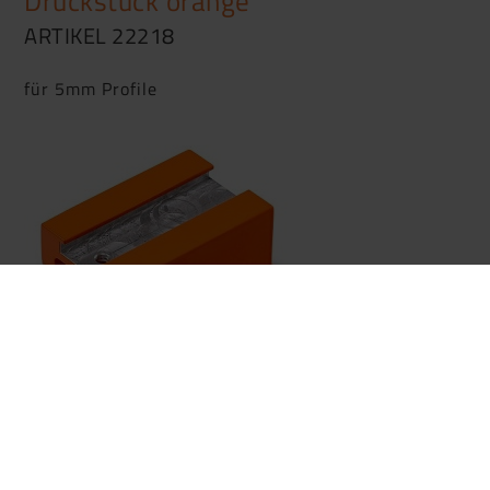
Druckstück orange
ARTIKEL 22218
für 5mm Profile
Druckstück grau