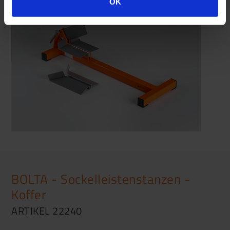
OK
BOLTA - Sockelleistenstanzen -
Koffer
ARTIKEL 22240