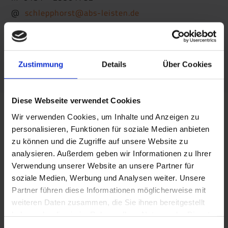
@
schlepphorst@abs-leisten.de
Zustimmung
Details
Über Cookies
Diese Webseite verwendet Cookies
Wir verwenden Cookies, um Inhalte und Anzeigen zu
personalisieren, Funktionen für soziale Medien anbieten
zu können und die Zugriffe auf unsere Website zu
Frank Schmidt
analysieren. Außerdem geben wir Informationen zu Ihrer
Verwendung unserer Website an unsere Partner für
Handelsvertretung BOLTA Fußbodenprofile
soziale Medien, Werbung und Analysen weiter. Unsere
Partner führen diese Informationen möglicherweise mit
Bornackerweg 9
weiteren Daten zusammen, die Sie ihnen bereitgestellt
35232 Dautphetal
haben oder die sie im Rahmen Ihrer Nutzung der Dienste
gesammelt haben. Sie geben Einwilligung zu unseren