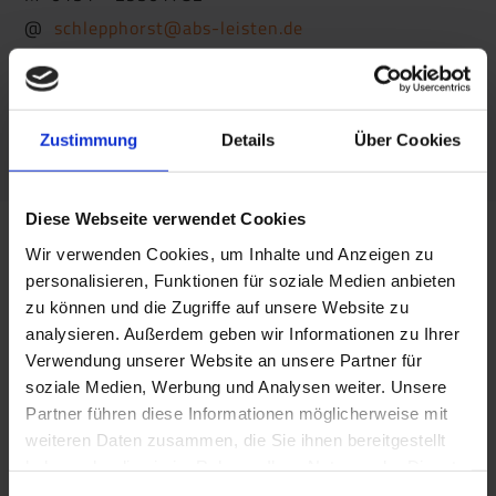
@
schlepphorst@abs-leisten.de
Zustimmung
Details
Über Cookies
Diese Webseite verwendet Cookies
Wir verwenden Cookies, um Inhalte und Anzeigen zu
personalisieren, Funktionen für soziale Medien anbieten
zu können und die Zugriffe auf unsere Website zu
Frank Schmidt
analysieren. Außerdem geben wir Informationen zu Ihrer
Verwendung unserer Website an unsere Partner für
Handelsvertretung BOLTA Fußbodenprofile
soziale Medien, Werbung und Analysen weiter. Unsere
Partner führen diese Informationen möglicherweise mit
Bornackerweg 9
weiteren Daten zusammen, die Sie ihnen bereitgestellt
35232 Dautphetal
haben oder die sie im Rahmen Ihrer Nutzung der Dienste
gesammelt haben. Sie geben Einwilligung zu unseren