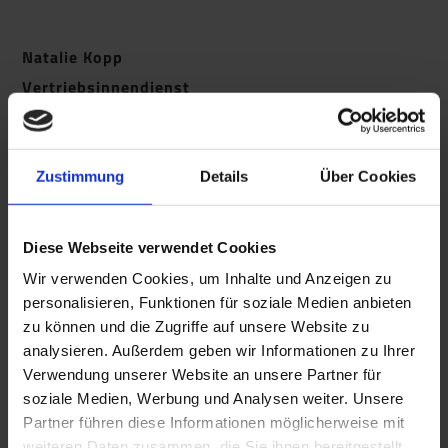
Natalie Kopp
Vertriebsinnendienst
T +49 (0) 8554/309-22
F +49 (0) 8554/309-64
Zustimmung
Details
Über Cookies
@
Kopp.Natalie@apu-schoenberg.de
Diese Webseite verwendet Cookies
Wir verwenden Cookies, um Inhalte und Anzeigen zu
personalisieren, Funktionen für soziale Medien anbieten
Simone Gigl
zu können und die Zugriffe auf unsere Website zu
Vertriebsinnendienst
analysieren. Außerdem geben wir Informationen zu Ihrer
Verwendung unserer Website an unsere Partner für
soziale Medien, Werbung und Analysen weiter. Unsere
T +49 (0) 8554/309-29
Partner führen diese Informationen möglicherweise mit
F +49 (0) 8554/309-64
weiteren Daten zusammen, die Sie ihnen bereitgestellt