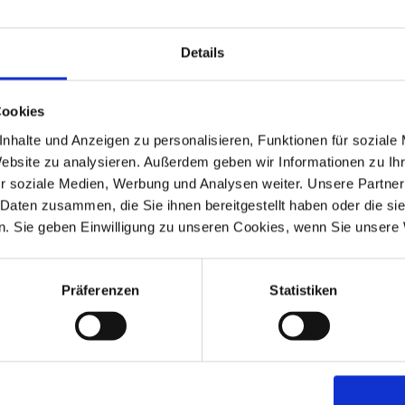
Details
Cookies
nhalte und Anzeigen zu personalisieren, Funktionen für soziale
Website zu analysieren. Außerdem geben wir Informationen zu I
r soziale Medien, Werbung und Analysen weiter. Unsere Partner
 Daten zusammen, die Sie ihnen bereitgestellt haben oder die s
Simone Gigl
. Sie geben Einwilligung zu unseren Cookies, wenn Sie unsere 
Vertriebsinnendienst
Präferenzen
Statistiken
T +49 (0) 8554/309-29
F +49 (0) 8554/309-64
@
Gigl.Simone@apu-scho