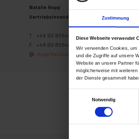
Natalie Kopp
Vertriebsinnendienst
Zustimmung
T +49 (0) 8554/309-22
Diese Webseite verwendet 
F +49 (0) 8554/309-64
Wir verwenden Cookies, um I
@
Kopp.Natalie@apu-schoenberg.de
und die Zugriffe auf unsere 
Website an unsere Partner fü
möglicherweise mit weiteren
der Dienste gesammelt haben
Einwilligungsauswahl
Notwendig