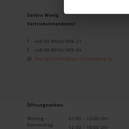
Sandra Wenig
Vertriebsinnendienst
T +49 (0) 8554/309-21
F +49 (0) 8554/309-64
@
Wenig.Sandra@apu-schoenberg.de
Öffnungszeiten:
Montag -
07:00 - 12:00 Uhr
Donnerstag:
12:30 - 16:00 Uhr