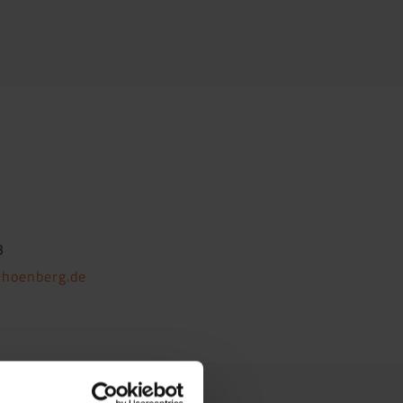
3
choenberg.de