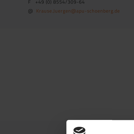
F +49 (0) 8554/309-64
@
Krause.Juergen@apu-schoenberg.de