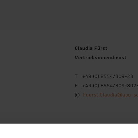
Claudia Fürst
Vertriebsinnendienst
T +49 (0) 8554/309-23
F +49 (0) 8554/309-802
@
Fuerst.Claudia@apu-s