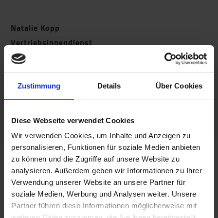
Natalie Kopp
Vertriebsinnendienst
T +49 (0) 8554/309-22
F +49 (0) 8554/309-64
Zustimmung
Details
Über Cookies
@
Kopp.Natalie@apu-schoenberg.de
Diese Webseite verwendet Cookies
Wir verwenden Cookies, um Inhalte und Anzeigen zu
personalisieren, Funktionen für soziale Medien anbieten
Simone Gigl
zu können und die Zugriffe auf unsere Website zu
Vertriebsinnendienst
analysieren. Außerdem geben wir Informationen zu Ihrer
Verwendung unserer Website an unsere Partner für
soziale Medien, Werbung und Analysen weiter. Unsere
T +49 (0) 8554/309-29
Partner führen diese Informationen möglicherweise mit
F +49 (0) 8554/309-64
weiteren Daten zusammen, die Sie ihnen bereitgestellt