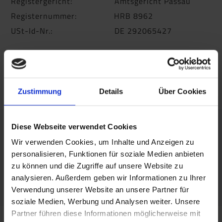
Registergericht: Amtsgericht Passau
Registernummer: HRB 8962
USt-Id-Nr.: DE 292065427
Telefon: +49 (0)8554 / 309 - 0
Telefax: +49 (0)8554 / 309 - 50
E-Mail:
info@apu-schoenberg.de
Zustimmung
Details
Über Cookies
Diese Webseite verwendet Cookies
Haftungshinweis:
Wir verwenden Cookies, um Inhalte und Anzeigen zu
Trotz sorgfältiger inhaltlicher Kontrolle
personalisieren, Funktionen für soziale Medien anbieten
übernehmen wir keine Haftung für die Inhalte
zu können und die Zugriffe auf unsere Website zu
externer Links. Für den Inhalt der verlinkten Seiten
analysieren. Außerdem geben wir Informationen zu Ihrer
sind ausschließlich deren Betreiber verantwortlich.
Verwendung unserer Website an unsere Partner für
soziale Medien, Werbung und Analysen weiter. Unsere
Partner führen diese Informationen möglicherweise mit