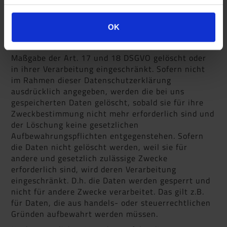
OK
Löschung von Daten
Die von uns verarbeiteten Daten werden nach
Maßgabe der Art. 17 und 18 DSGVO gelöscht oder
in ihrer Verarbeitung eingeschränkt. Sofern nicht
im Rahmen dieser Datenschutzerklärung
ausdrücklich angegeben, werden die bei uns
gespeicherten Daten gelöscht, sobald sie für ihre
Zweckbestimmung nicht mehr erforderlich sind und
der Löschung keine gesetzlichen
Aufbewahrungspflichten entgegenstehen. Sofern
die Daten nicht gelöscht werden, weil sie für
andere und gesetzlich zulässige Zwecke
erforderlich sind, wird deren Verarbeitung
eingeschränkt. D.h. die Daten werden gesperrt und
nicht für andere Zwecke verarbeitet. Das gilt z.B.
für Daten, die aus handels- oder steuerrechtlichen
Gründen aufbewahrt werden müssen.